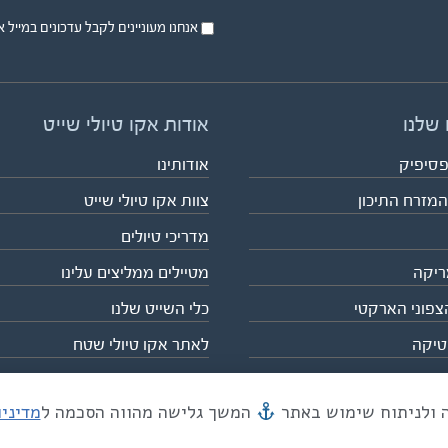
אנחנו מעוניינים לקבל עדכונים במייל או בsms על טיול
 שלנו
אודות אקו טיולי שייט
פסיפיק
אודותינו
המזרח התיכון
צוות אקו טיולי שייט
מדריכי טיולים
ריקה
מטיילים ממליצים עלינו
צפוני הארקטי
כלי השייט שלנו
טיקה
לאתר אקו טיולי שטח
המשך גלישה מהווה הסכמה ל
מדיני
מייל mail@eco.co.il
| כתובתנו המסגר 55, תל אביב