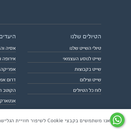
הטיולים שלנו
היעדים
טיולי השייט שלנו
אסיה וה
שייט לנוסע העצמאי
אירופה ו
שייט בקבוצות
אפריקה
שייט וצילום
דרום אמ
לוח כל הטיולים
הקוטב ה
אנטארק
אנו משתמשים בקבצי Cookie לשיפור חוויית הגלישה ולניתוח שימוש באתר
כל הזכויות שמורות לאקו טיולי שטח | טלפון 03-6879090 | פקס 03-6879099 |