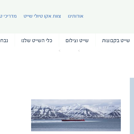
אודותינו
צוות אקו טיולי שייט
מדריכי טי
שייט בקבוצות
שייט וצילום
כלי השייט שלנו
נבחר
עמוד הבית
מאמרים
 Forster 2013-8G9A1711 Lg RGB
xpedition Ship Ocean-Clare Forster 2013-
8G9A1711 Lg RGB