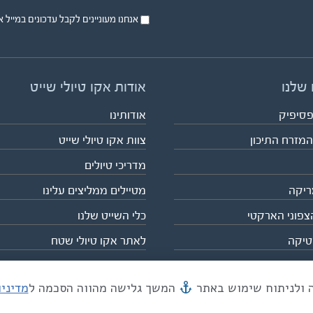
אנחנו מעוניינים לקבל עדכונים במייל או בsms על טיול
 שלנו
אודות אקו טיולי שייט
פסיפיק
אודותינו
המזרח התיכון
צוות אקו טיולי שייט
מדריכי טיולים
ריקה
מטיילים ממליצים עלינו
צפוני הארקטי
כלי השייט שלנו
טיקה
לאתר אקו טיולי שטח
המשך גלישה מהווה הסכמה ל
מדיני
מייל mail@eco.co.il
| כתובתנו המסגר 55, תל אביב