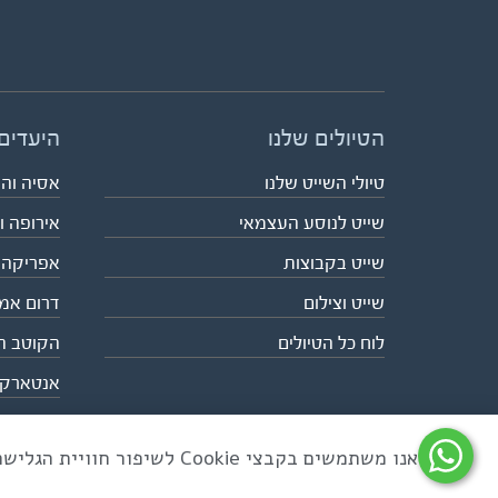
הטיולים שלנו
היעדים
טיולי השייט שלנו
אסיה וה
שייט לנוסע העצמאי
אירופה ו
שייט בקבוצות
אפריקה
שייט וצילום
דרום אמ
לוח כל הטיולים
הקוטב ה
אנטארק
אנו משתמשים בקבצי Cookie לשיפור חוויית הגלישה ולניתוח שימוש באתר
כל הזכויות שמורות לאקו טיולי שטח | טלפון 03-6879090 | פקס 03-6879099 |