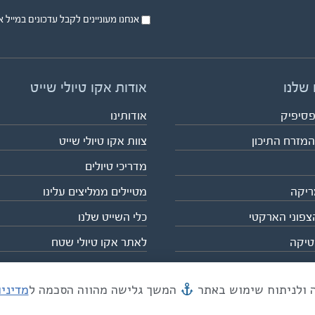
אנחנו מעוניינים לקבל עדכונים במייל או בsms על טיול
 שלנו
אודות אקו טיולי שייט
פסיפיק
אודותינו
המזרח התיכון
צוות אקו טיולי שייט
מדריכי טיולים
ריקה
מטיילים ממליצים עלינו
צפוני הארקטי
כלי השייט שלנו
טיקה
לאתר אקו טיולי שטח
המשך גלישה מהווה הסכמה ל
מדיני
מייל mail@eco.co.il
| כתובתנו המסגר 55, תל אביב