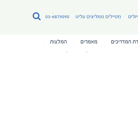
ולים
מטיילים ממליצים עלינו
03-6879090
ת המדריכים
מאמרים
המלצות
עמוד הבית
מאמרים
ms-expedition-15