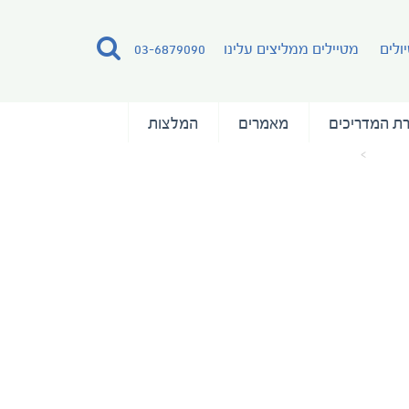
ולים
מטיילים ממליצים עלינו
03-6879090
ת המדריכים
מאמרים
המלצות
אמרים
WhatsApp Image 2024-10-27 at 17.01.54_0d17d414
Whats