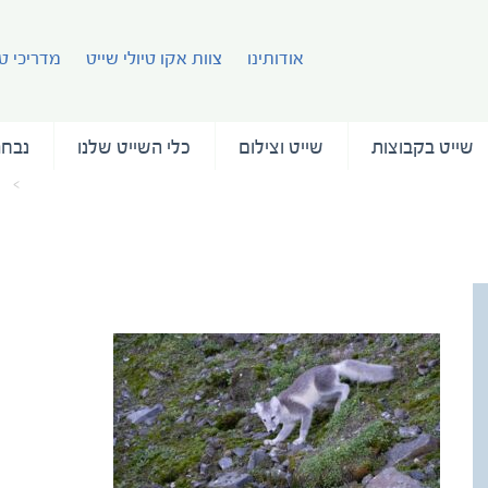
אודותינו
צוות אקו טיולי שייט
מדריכי טי
שייט בקבוצות
שייט וצילום
כלי השייט שלנו
נבחר
עמוד הבית
מ
App Image 2024-10-27 at 17.01.54_0d17d414