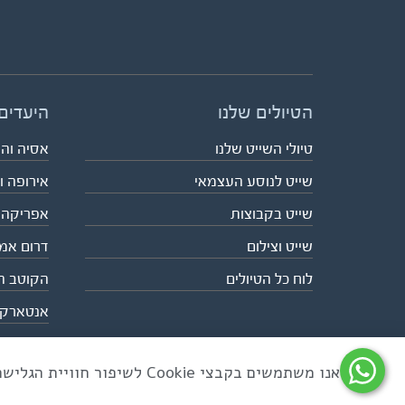
הטיולים שלנו
היעדים
טיולי השייט שלנו
אסיה וה
שייט לנוסע העצמאי
אירופה ו
שייט בקבוצות
אפריקה
שייט וצילום
דרום אמ
לוח כל הטיולים
הקוטב ה
אנטארק
אנו משתמשים בקבצי Cookie לשיפור חוויית הגלישה ולניתוח שימוש באתר
כל הזכויות שמורות לאקו טיולי שטח | טלפון 03-6879090 | פקס 03-6879099 |