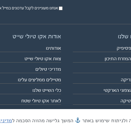
אנחנו מעוניינים לקבל עדכונים במייל או בsms על טיול
 שלנו
אודות אקו טיולי שייט
פסיפיק
אודותינו
המזרח התיכון
צוות אקו טיולי שייט
מדריכי טיולים
ריקה
מטיילים ממליצים עלינו
צפוני הארקטי
כלי השייט שלנו
טיקה
לאתר אקו טיולי שטח
המשך גלישה מהווה הסכמה ל
מדיני
מייל mail@eco.co.il
| כתובתנו המסגר 55, תל אביב