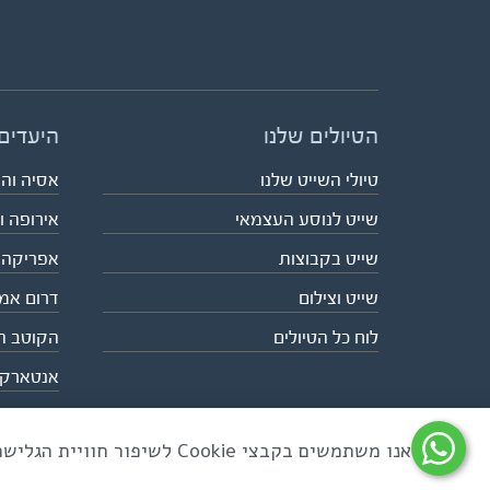
הטיולים שלנו
היעדים
טיולי השייט שלנו
אסיה וה
שייט לנוסע העצמאי
אירופה ו
שייט בקבוצות
אפריקה
שייט וצילום
דרום אמ
לוח כל הטיולים
הקוטב ה
אנטארק
אנו משתמשים בקבצי Cookie לשיפור חוויית הגלישה ולניתוח שימוש באתר
כל הזכויות שמורות לאקו טיולי שטח | טלפון 03-6879090 | פקס 03-6879099 |