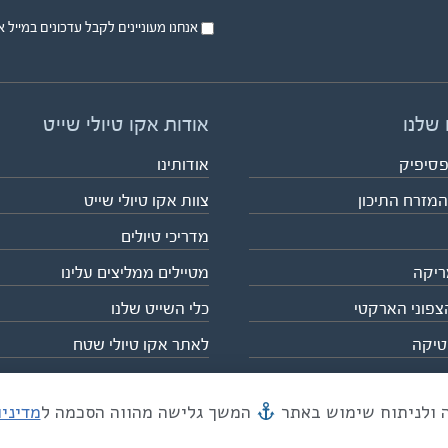
אנחנו מעוניינים לקבל עדכונים במייל או בsms על טיול
 שלנו
אודות אקו טיולי שייט
פסיפיק
אודותינו
המזרח התיכון
צוות אקו טיולי שייט
מדריכי טיולים
ריקה
מטיילים ממליצים עלינו
צפוני הארקטי
כלי השייט שלנו
טיקה
לאתר אקו טיולי שטח
המשך גלישה מהווה הסכמה ל
מדיני
מייל mail@eco.co.il
| כתובתנו המסגר 55, תל אביב