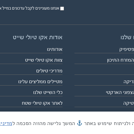
אנחנו מעוניינים לקבל עדכונים במייל או בsms על טיול
 שלנו
אודות אקו טיולי שייט
פסיפיק
אודותינו
המזרח התיכון
צוות אקו טיולי שייט
מדריכי טיולים
ריקה
מטיילים ממליצים עלינו
צפוני הארקטי
כלי השייט שלנו
טיקה
לאתר אקו טיולי שטח
המשך גלישה מהווה הסכמה ל
מדיני
מייל mail@eco.co.il
| כתובתנו המסגר 55, תל אביב