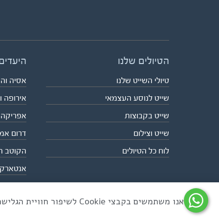
הטיולים שלנו
היעדים
טיולי השייט שלנו
אסיה וה
שייט לנוסע העצמאי
אירופה ו
שייט בקבוצות
אפריקה
שייט וצילום
דרום אמ
לוח כל הטיולים
הקוטב ה
אנטארק
אנו משתמשים בקבצי Cookie לשיפור חוויית הגלישה ולניתוח שימוש באתר
כל הזכויות שמורות לאקו טיולי שטח | טלפון 03-6879090 | פקס 03-6879099 |