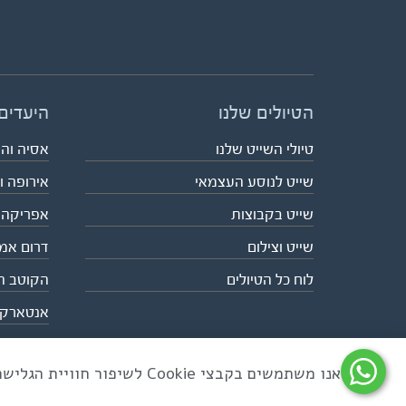
הטיולים שלנו
היעדים
טיולי השייט שלנו
אסיה וה
שייט לנוסע העצמאי
אירופה ו
שייט בקבוצות
אפריקה
שייט וצילום
דרום אמ
לוח כל הטיולים
הקוטב ה
אנטארק
אנו משתמשים בקבצי Cookie לשיפור חוויית הגלישה ולניתוח שימוש באתר
כל הזכויות שמורות לאקו טיולי שטח | טלפון 03-6879090 | פקס 03-6879099 |