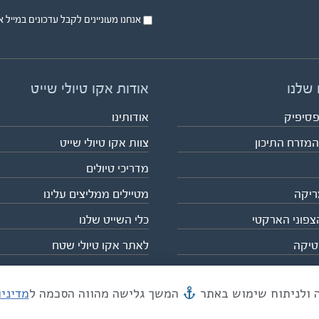
אנחנו מעוניינים לקבל עדכונים במייל או בsms על טיול
 שלנו
אודות אקו טיולי שייט
פסיפיק
אודותינו
המזרח התיכון
צוות אקו טיולי שייט
מדריכי טיולים
ריקה
מטיילים ממליצים עלינו
צפוני הארקטי
כלי השייט שלנו
טיקה
לאתר אקו טיולי שטח
המשך גלישה מהווה הסכמה ל
מדיני
מייל mail@eco.co.il
| כתובתנו המסגר 55, תל אביב