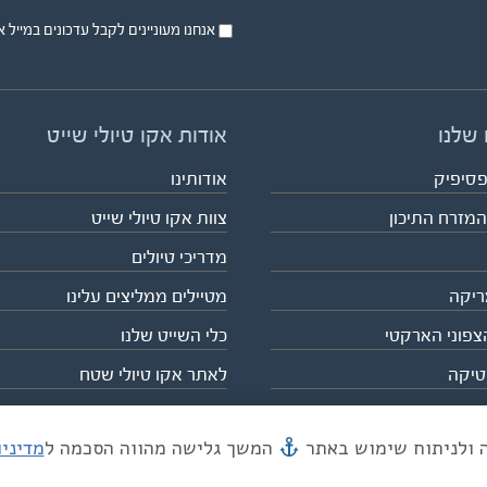
אנחנו מעוניינים לקבל עדכונים במייל או בsms על טיול
 שלנו
אודות אקו טיולי שייט
פסיפיק
אודותינו
המזרח התיכון
צוות אקו טיולי שייט
מדריכי טיולים
ריקה
מטיילים ממליצים עלינו
צפוני הארקטי
כלי השייט שלנו
טיקה
לאתר אקו טיולי שטח
המשך גלישה מהווה הסכמה ל
מדיני
מייל mail@eco.co.il
| כתובתנו המסגר 55, תל אביב