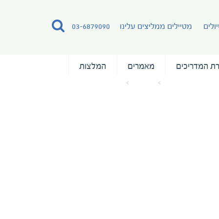
ולים
מטיילים ממליצים עלינו
03-6879090
ת המדריכים
מאמרים
המלצות
עמוד הבית
מאמרים
antigua-black-pineapple