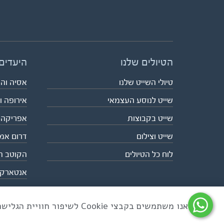
הטיולים שלנו
היעדים
טיולי השייט שלנו
אסיה וה
שייט לנוסע העצמאי
אירופה ו
שייט בקבוצות
אפריקה
שייט וצילום
דרום אמ
לוח כל הטיולים
הקוטב ה
אנטארק
אנו משתמשים בקבצי Cookie לשיפור חוויית הגלישה ולניתוח שימוש באתר
כל הזכויות שמורות לאקו טיולי שטח | טלפון 03-6879090 | פקס 03-6879099 |