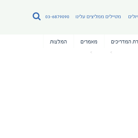
ולים
מטיילים ממליצים עלינו
03-6879090
ת המדריכים
מאמרים
המלצות
עמוד הבית
מאמרים
puerto-rico-el-morro-3-1521877