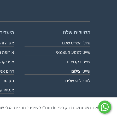
הטיולים שלנו
היעדים
טיולי השייט שלנו
אסיה וה
שייט לנוסע העצמאי
אירופה ו
שייט בקבוצות
אפריקה
שייט וצילום
דרום אמ
לוח כל הטיולים
הקוטב ה
אנטארק
אנו משתמשים בקבצי Cookie לשיפור חוויית הגלישה ולניתוח שימוש באתר
כל הזכויות שמורות לאקו טיולי שטח | טלפון 03-6879090 | פקס 03-6879099 |