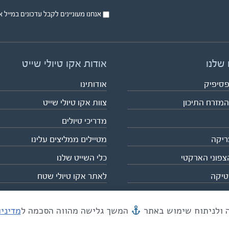
אנחנו מעוניינים לקבל עדכונים במייל או בsms על טיול
 שלנו
אודות אקו טיולי שייט
פסיפיק
אודותינו
המזרח התיכון
צוות אקו טיולי שייט
מדריכי טיולים
ריקה
מטיילים ממליצים עלינו
צפוני הארקטי
כלי השייט שלנו
טיקה
לאתר אקו טיולי שטח
המשך גלישה מהווה הסכמה ל
מדיני
מייל mail@eco.co.il
| כתובתנו המסגר 55, תל אביב