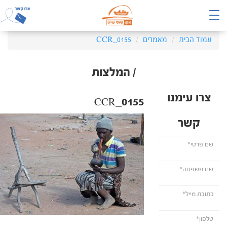
עמוד הבית
מאמרים
CCR_0155
/ המלצות
צרו עימנו
CCR_0155
קשר