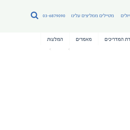
ולים
מטיילים ממליצים עלינו
03-6879090
ת המדריכים
מאמרים
המלצות
עמוד הבית
מאמרים
map small