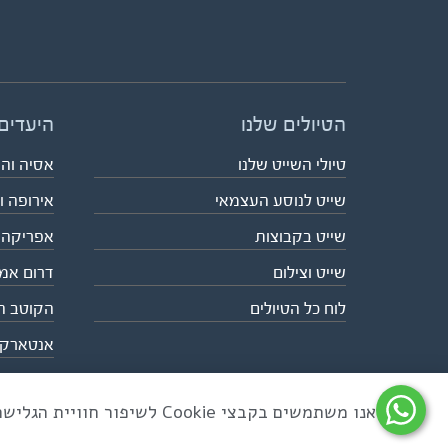
הטיולים שלנו
היעדים
טיולי השייט שלנו
אסיה וה
שייט לנוסע העצמאי
אירופה ו
שייט בקבוצות
אפריקה
שייט וצילום
דרום אמ
לוח כל הטיולים
הקוטב ה
אנטארק
אנו משתמשים בקבצי Cookie לשיפור חוויית הגלישה ולניתוח שימוש באתר
כל הזכויות שמורות לאקו טיולי שטח | טלפון 03-6879090 | פקס 03-6879099 |