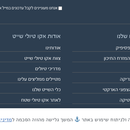
אנחנו מעוניינים לקבל עדכונים במייל או בsms על טיול
 שלנו
אודות אקו טיולי שייט
פסיפיק
אודותינו
המזרח התיכון
צוות אקו טיולי שייט
מדריכי טיולים
ריקה
מטיילים ממליצים עלינו
צפוני הארקטי
כלי השייט שלנו
טיקה
לאתר אקו טיולי שטח
המשך גלישה מהווה הסכמה ל
מדיני
מייל mail@eco.co.il
| כתובתנו המסגר 55, תל אביב