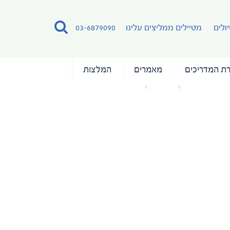
ולים
מטיילים ממליצים עלינו
03-6879090
ת המדריכים
מאמרים
המלצות
עמוד הבית
מאמרים
Ctenosaur Lizard Costa Rica