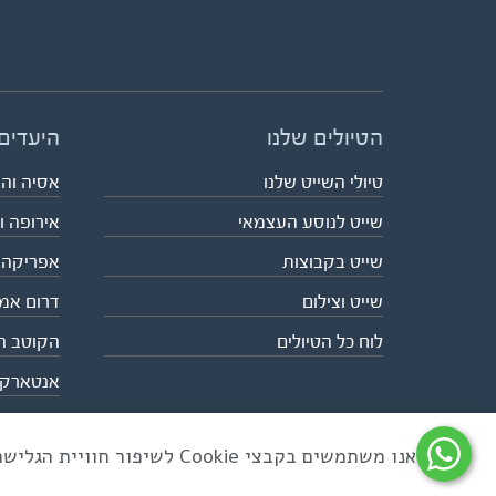
הטיולים שלנו
היעדים
טיולי השייט שלנו
אסיה וה
שייט לנוסע העצמאי
אירופה ו
שייט בקבוצות
אפריקה
שייט וצילום
דרום אמ
לוח כל הטיולים
הקוטב ה
אנטארק
אנו משתמשים בקבצי Cookie לשיפור חוויית הגלישה ולניתוח שימוש באתר
כל הזכויות שמורות לאקו טיולי שטח | טלפון 03-6879090 | פקס 03-6879099 |