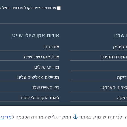
אנחנו מעוניינים לקבל עדכונים במייל או בsms על טיול
 שלנו
אודות אקו טיולי שייט
פסיפיק
אודותינו
המזרח התיכון
צוות אקו טיולי שייט
מדריכי טיולים
ריקה
מטיילים ממליצים עלינו
צפוני הארקטי
כלי השייט שלנו
טיקה
לאתר אקו טיולי שטח
המשך גלישה מהווה הסכמה ל
מדיני
מייל mail@eco.co.il
| כתובתנו המסגר 55, תל אביב