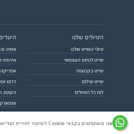
הטיולים שלנו
היעדים
טיולי השייט שלנו
אסיה וה
שייט לנוסע העצמאי
אירופה ו
שייט בקבוצות
אפריקה
שייט וצילום
דרום אמ
לוח כל הטיולים
הקוטב ה
אנטארק
אנו משתמשים בקבצי Cookie לשיפור חוויית הגלישה ולניתוח שימוש באתר
כל הזכויות שמורות לאקו טיולי שטח | טלפון 03-6879090 | פקס 03-6879099 |