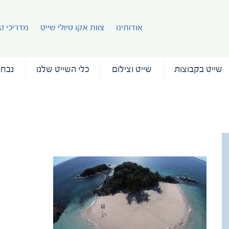
אודותינו
צוות אקו טיולי שייט
מדריכי טי
שייט בקבוצות
שייט וצילום
כלי השייט שלנו
נבחר
עמוד 
Granito de Oro Costa Rica_Drone (36)