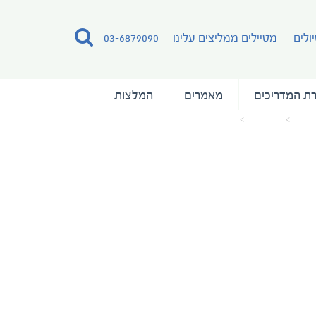
ולים
מטיילים ממליצים עלינו
03-6879090
ת המדריכים
מאמרים
המלצות
הבית
מאמרים
Granito de Oro Costa Rica_Drone (36)