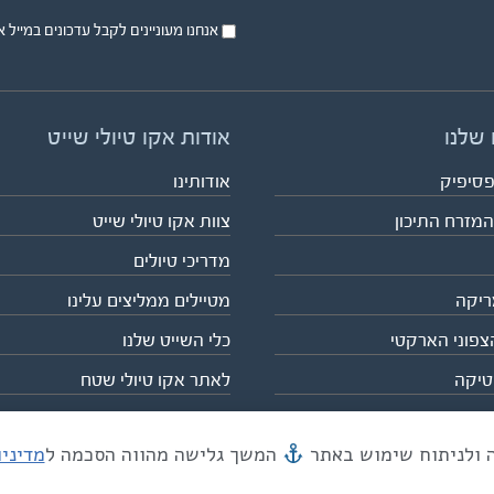
אנחנו מעוניינים לקבל עדכונים במייל או בsms על טיול
 שלנו
אודות אקו טיולי שייט
פסיפיק
אודותינו
המזרח התיכון
צוות אקו טיולי שייט
מדריכי טיולים
ריקה
מטיילים ממליצים עלינו
צפוני הארקטי
כלי השייט שלנו
טיקה
לאתר אקו טיולי שטח
המשך גלישה מהווה הסכמה ל
מדיני
מייל mail@eco.co.il
| כתובתנו המסגר 55, תל אביב