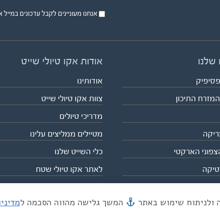
אנחנו מעוניינים לקבל עדכונים במייל או בsms על טיול
 שלנו
אודות אקו טיולי שייט
פסיפיק
אודותינו
המזרח התיכון
צוות אקו טיולי שייט
מדריכי טיולים
ריקה
מטיילים ממליצים עלינו
צפוני הארקטי
כלי השייט שלנו
טיקה
לאתר אקו טיולי שטח
המשך גלישה מהווה הסכמה ל
מדיני
מייל mail@eco.co.il
| כתובתנו המסגר 55, תל אביב