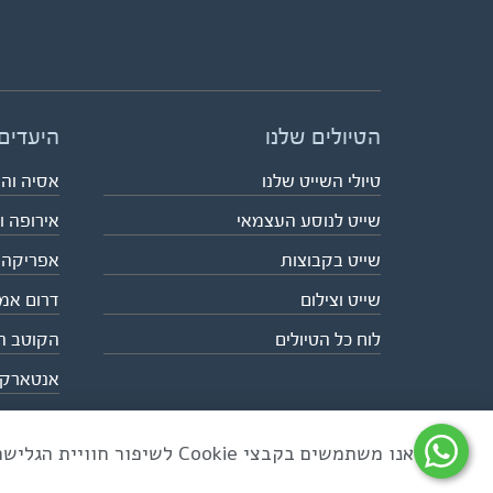
הטיולים שלנו
היעדים
טיולי השייט שלנו
אסיה וה
שייט לנוסע העצמאי
אירופה ו
שייט בקבוצות
אפריקה
שייט וצילום
דרום אמ
לוח כל הטיולים
הקוטב ה
אנטארק
אנו משתמשים בקבצי Cookie לשיפור חוויית הגלישה ולניתוח שימוש באתר
כל הזכויות שמורות לאקו טיולי שטח | טלפון 03-6879090 | פקס 03-6879099 |