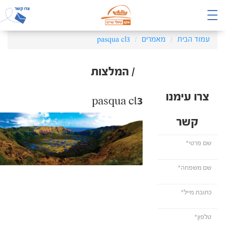
עמוד הבית
מאמרים
pasqua cl3
/ המלצות
צרו עימנו
pasqua cl3
קשר