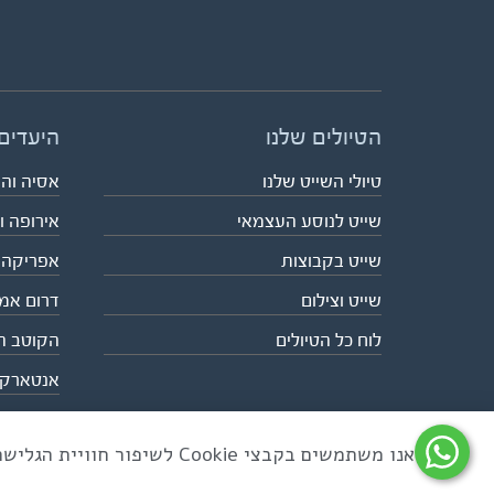
הטיולים שלנו
היעדים
טיולי השייט שלנו
אסיה וה
שייט לנוסע העצמאי
אירופה ו
שייט בקבוצות
אפריקה
שייט וצילום
דרום אמ
לוח כל הטיולים
הקוטב ה
אנטארק
אנו משתמשים בקבצי Cookie לשיפור חוויית הגלישה ולניתוח שימוש באתר
כל הזכויות שמורות לאקו טיולי שטח | טלפון 03-6879090 | פקס 03-6879099 |