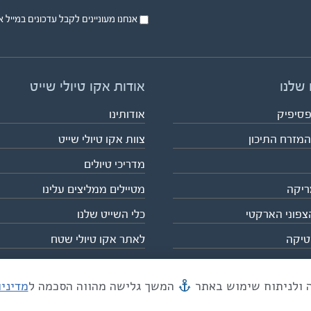
אנחנו מעוניינים לקבל עדכונים במייל או בsms על טיול
 שלנו
אודות אקו טיולי שייט
פסיפיק
אודותינו
המזרח התיכון
צוות אקו טיולי שייט
מדריכי טיולים
ריקה
מטיילים ממליצים עלינו
צפוני הארקטי
כלי השייט שלנו
טיקה
לאתר אקו טיולי שטח
המשך גלישה מהווה הסכמה ל
מדיני
מייל mail@eco.co.il
| כתובתנו המסגר 55, תל אביב