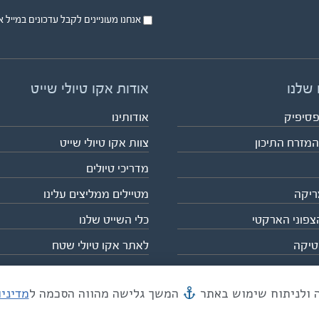
אנחנו מעוניינים לקבל עדכונים במייל או בsms על טיול
 שלנו
אודות אקו טיולי שייט
פסיפיק
אודותינו
המזרח התיכון
צוות אקו טיולי שייט
מדריכי טיולים
ריקה
מטיילים ממליצים עלינו
צפוני הארקטי
כלי השייט שלנו
טיקה
לאתר אקו טיולי שטח
המשך גלישה מהווה הסכמה ל
מדיני
מייל mail@eco.co.il
| כתובתנו המסגר 55, תל אביב