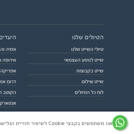
הטיולים שלנו
היעדים
טיולי השייט שלנו
אסיה וה
שייט לנוסע העצמאי
אירופה ו
שייט בקבוצות
אפריקה
שייט וצילום
דרום אמ
לוח כל הטיולים
הקוטב ה
אנטארק
אנו משתמשים בקבצי Cookie לשיפור חוויית הגלישה ולניתוח שימוש באתר
כל הזכויות שמורות לאקו טיולי שטח | טלפון 03-6879090 | פקס 03-6879099 |