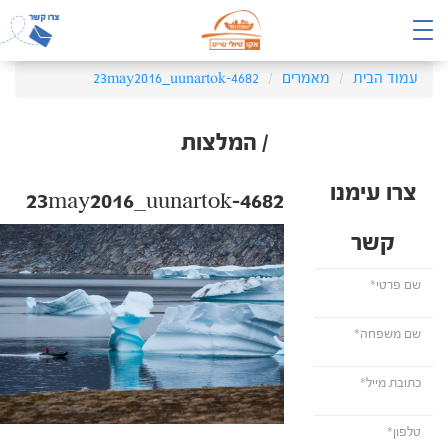
עמוד הבית
מאמרים
23may2016_uunartok-4682
/ המלצות
צרו עימנו
23may2016_uunartok-4682
קשר