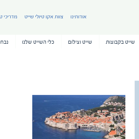
אודותינו
צוות אקו טיולי שייט
מדריכי טי
שייט בקבוצות
שייט וצילום
כלי השייט שלנו
נבחר
עמו
adriatic-odyssey-dubrovnik-croatia