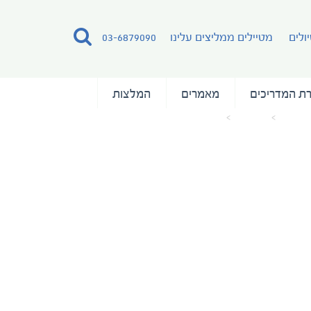
ולים
מטיילים ממליצים עלינו
03-6879090
ת המדריכים
מאמרים
המלצות
ד הבית
מאמרים
adriatic-odyssey-dubrovnik-croatia