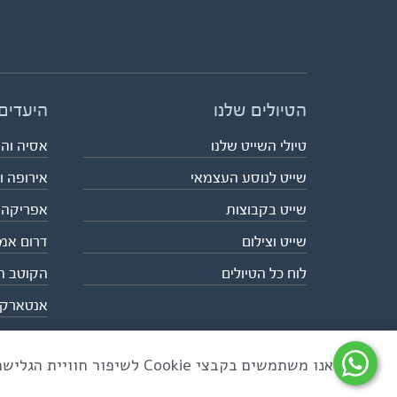
הטיולים שלנו
היעדים
טיולי השייט שלנו
אסיה וה
שייט לנוסע העצמאי
אירופה ו
שייט בקבוצות
אפריקה
שייט וצילום
דרום אמ
לוח כל הטיולים
הקוטב ה
אנטארק
אנו משתמשים בקבצי Cookie לשיפור חוויית הגלישה ולניתוח שימוש באתר
כל הזכויות שמורות לאקו טיולי שטח | טלפון 03-6879090 | פקס 03-6879099 |