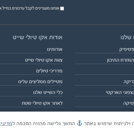
אנחנו מעוניינים לקבל עדכונים במייל או בsms על טיול
 שלנו
אודות אקו טיולי שייט
פסיפיק
אודותינו
המזרח התיכון
צוות אקו טיולי שייט
מדריכי טיולים
ריקה
מטיילים ממליצים עלינו
צפוני הארקטי
כלי השייט שלנו
טיקה
לאתר אקו טיולי שטח
המשך גלישה מהווה הסכמה ל
מדיני
מייל mail@eco.co.il
| כתובתנו המסגר 55, תל אביב