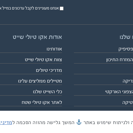
אנחנו מעוניינים לקבל עדכונים במייל או בsms על טיול
 שלנו
אודות אקו טיולי שייט
פסיפיק
אודותינו
המזרח התיכון
צוות אקו טיולי שייט
מדריכי טיולים
ריקה
מטיילים ממליצים עלינו
צפוני הארקטי
כלי השייט שלנו
טיקה
לאתר אקו טיולי שטח
המשך גלישה מהווה הסכמה ל
מדיני
מייל mail@eco.co.il
| כתובתנו המסגר 55, תל אביב