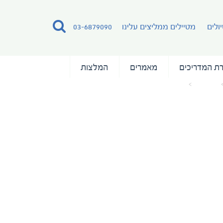
ולים
מטיילים ממליצים עלינו
03-6879090
ת המדריכים
מאמרים
המלצות
מאמרים
MAP_ADRIATIC ODYSSEY NEW ok_BW
M