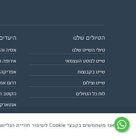
הטיולים שלנו
היעדים
טיולי השייט שלנו
אסיה וה
שייט לנוסע העצמאי
אירופה ו
שייט בקבוצות
אפריקה
שייט וצילום
דרום אמ
לוח כל הטיולים
הקוטב ה
אנטארק
אנו משתמשים בקבצי Cookie לשיפור חוויית הגלישה ולניתוח שימוש באתר
כל הזכויות שמורות לאקו טיולי שטח | טלפון 03-6879090 | פקס 03-6879099 |