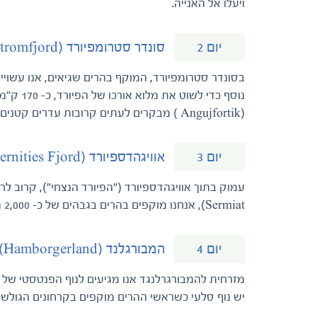
ויעלו אל האנייה.
סונדר סטרומפיורד (Sondre Stromfjord)
יום 2
(Angujfortik ) מבקרים לעתים קרובות עדרים קטנים של שורי המושק. אנו ננחת שם כדי לצפות בהם ממרחק.
אוויגהדספיורד (Evighedsfjord - Eternities Fjord)
יום 3
Sermiat), אנחנו מוקפים בהרים בגבהים של כ- 2,000 מטר. בפתח הפיורד אנחנו מצליחים לרוב לצפות בלווייתנים גבנוניים.
המבורגלנד (Hamborgerland)
יום 4
יש נוף סלעי כשראשי ההרים מוקפים בקרחונים הגולשים