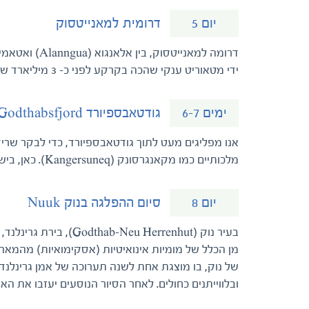
דרומית למאנייטסוק
יום 5
ידי מטאוריט ענקי שהכה בקרקע לפני כ- 3 מיליארד שנים. זוהי תצורת הלחץ העתיקה ביותר הידועה עד כה על פני כדור הארץ.
גודטאבספיורד Godthabsfjord
ימים 6-7
מלכותיים כמו מקאנגרסונק (Kangersuneq). כאן, בישוב הנטוש אומאנק (Umanaq), היה מיסיון של הכנסייה המוראבית.
סיום ההפלגה בנוק Nuuk
יום 8
של נוק, בו מוצגת אחת לשנה תערוכה של אמן גרינלנדי, 
ובלווייתנים כחולים. לאחר הסיור הנוסעים יעזבו את 