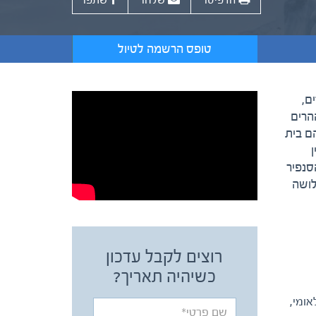
הדפיסו
שלחו
שתפו
טופס הרשמה לטיול
ורדים,
רדות ההרים
הם בית
ן
הסנפיר
לושה
רוצים לקבל עדכון
כשיהיה תאריך?
אומי,