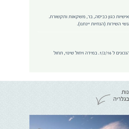
אישיות כגון כביסה, בר, משקאות ותקשורת.
י השירות (הנחיות יינתנו).
מחיר השייט נגזר ממחירי הדלק הנכונים ל 1/2/16. במידה ויחול שינוי, תחול