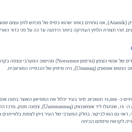
דרומה למאנייטסוק, בין אלאנגוא (Alanngua) ואטאמיק (Atamik), אנו נוחתים באזור שהוא בסיס של מכתש לחץ עצום
אנו מפליגים מעט לתוך גודטאבספיורד, כדי לבקר שרידים של אנשי הצפון (נורסמן Norsemen) מהישוב המערבי
בעיר נוק (Godthab-Neu Herrenhut), בירת גרינלנד, חיים כ- 15,000 תושבים. סיור בעיר יכלול את המוזיאון האוצר בתו
מן הכלל של מומיות אינואיטיות (אסקימואיות) מהמאה ה- 15, שנתגלו ליד אומאננאק (Uummannaq), צ
ראוי גם הוא לביקור. בחלק המערבי של העיר ניתן לצפות בלווייתנים גב
האנייה לקראת טיסתם הביתה