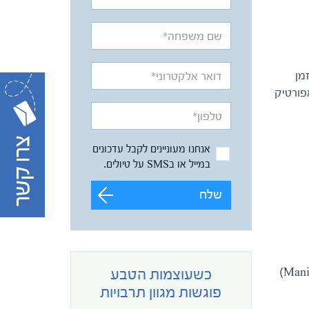
ק אולי לזמן
מי של הפיורד, בעמקים של ספראטוק (Safratoq) ואנגויאפורטיק
אנחנו מעוניינים לקבל עדכונים
במייל או בSMS על טיולים.
שלח
מזרחית להמבורגרלנגד אנו מגיעים לנוף הפנטסטי של סרמינליגואק פיורד (Sermilinguaq Fjord). לאיזור מאנייטסוק (Maniitsoq)
כשעוצמות הטבע
פוגשות מגוון תרבויות