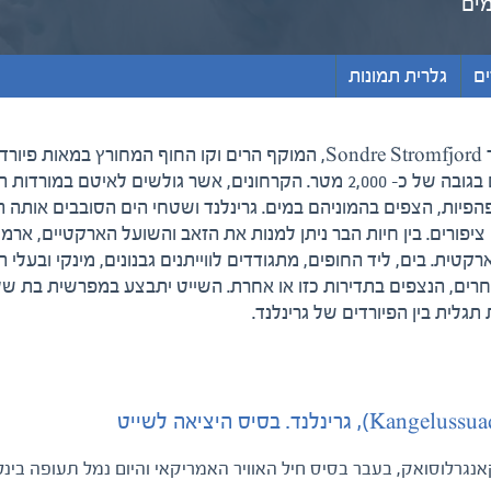
ים
גלרית תמונות
עשרה ימים של מסע ימי למערב גרינלנד, מלב הפיורד Sondre Stromfjord, המוקף הרים וקו החוף המחורץ במאות פי
כשברקע תפאורה מרהיבה בדמות הצוקים המדהימים בגובה של כ- 2,000 מטר. הקרחונים, אשר גולשים לאיטם במו
יפהפיות, הצפים בהמוניהם במים. גרינלנד ושטחי הים הסובבים אותה 
מגוון עצום של בעלי חיים. באי ישנם כ- 50 מיני ציפורים. בין חיות הבר ניתן למנות את הזאב והשועל הארקטיים, ארמי
 הארקטית. בים, ליד החופים, מתגודדים לווייתנים גבנונים, מינקי ובעלי 
 ואחרים, הנצפים בתדירות כזו או אחרת. השייט יתבצע במפרשית בת ש
גלית בין הפיורדים של גרינלנד.
אנגרלוסואק, בעבר בסיס חיל האוויר האמריקאי והיום נמל תעופה בינל