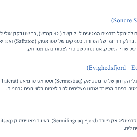
בסונדר סטרומפיורד, המוקף בהרים שגיאים, אנו עשויים להיתקל בזרמים המגיעים ל- 7 קשר ( 12 קמ"ש), כך שנזדק
נוסף כדי לשוט את מלוא אורכו של הפיורד, כ- 170 ק"מ. בחלק הדרו
עמוק בתוך אוויגהדספיורד ("הפיורד הנצחי"), קרוב לרגלי הקרחון של סרמסטיאק (Sermestiaq) וטטראט סרמיאט (Taterat
 לים.