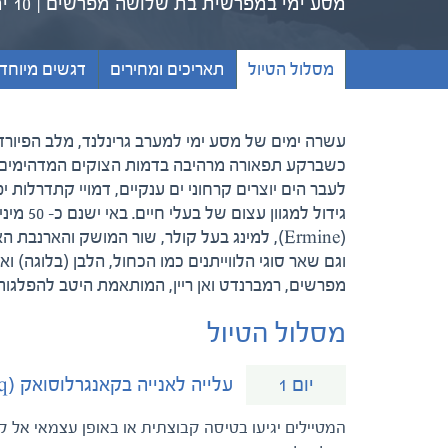
מסע ימי במפרשית בת שלושה מפרשים | 10 ימים
מסלול הטיול
תאריכים ומחירים
דגשים מיוחד
לעבר הים יוצרים קרחוני ים ענקיים, דמויי קתדרלות 
גידול ל
(Ermine), למינג בעל קולר, שור המושק והארנבת
וגם שאר סוגי הלווייתנים כמו הכחול, הלבן (בלוגה)
מפרשים, רמברנדט ואן ריין, המותאמת היטב להפלגות ת
מסלול הטיול
עלייה לאנייה בקאנגרלוסואק (Kangelussuaq), גרינלנד. בסיס היציאה לשייט
יום 1
המטיילים יגיעו בטיסה קבוצתית או באופן עצמאי אל ק