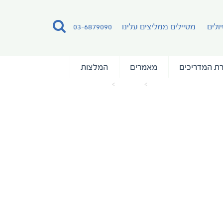
ולים
מטיילים ממליצים עלינו
03-6879090
ת המדריכים
מאמרים
המלצות
עמוד הבית
מאמרים
Ship docked at pier