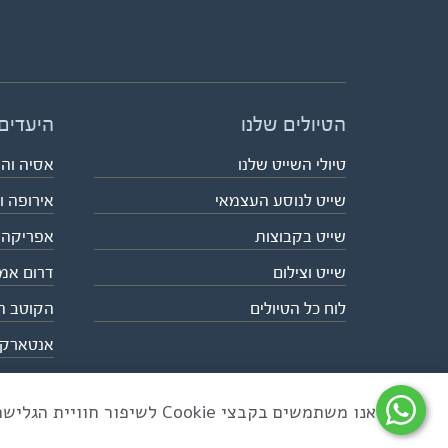
הטיולים שלנו
היעדים
טיולי השייט שלנו
אסיה וה
שייט לנוסע העצמאי
אירופה ו
שייט בקבוצות
אפריקה
שייט וצילום
דרום אמ
לוח כל הטיולים
הקוטב ה
אנטארק
אנו משתמשים בקבצי Cookie לשיפור חוויית הגלישה ולניתוח שימוש באתר
כל הזכויות שמורות לאקו טיולי שטח | טלפון 03-6879090 | פקס 03-6879099 |