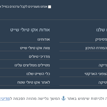
אנחנו מעוניינים לקבל עדכונים במייל או בsms על טיול
 שלנו
אודות אקו טיולי שייט
פסיפיק
אודותינו
המזרח התיכון
צוות אקו טיולי שייט
מדריכי טיולים
ריקה
מטיילים ממליצים עלינו
צפוני הארקטי
כלי השייט שלנו
טיקה
לאתר אקו טיולי שטח
המשך גלישה מהווה הסכמה ל
מדיני
מייל mail@eco.co.il
| כתובתנו המסגר 55, תל אביב