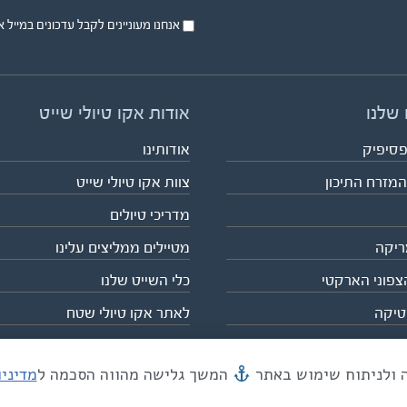
אנחנו מעוניינים לקבל עדכונים במייל או בsms על טיול
 שלנו
אודות אקו טיולי שייט
פסיפיק
אודותינו
המזרח התיכון
צוות אקו טיולי שייט
מדריכי טיולים
ריקה
מטיילים ממליצים עלינו
צפוני הארקטי
כלי השייט שלנו
טיקה
לאתר אקו טיולי שטח
המשך גלישה מהווה הסכמה ל
מדיני
מייל mail@eco.co.il
| כתובתנו המסגר 55, תל אביב