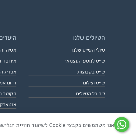
הטיולים שלנו
היעדים
טיולי השייט שלנו
אסיה וה
שייט לנוסע העצמאי
אירופה ו
שייט בקבוצות
אפריקה
שייט וצילום
דרום אמ
לוח כל הטיולים
הקוטב ה
אנטארק
אנו משתמשים בקבצי Cookie לשיפור חוויית הגלישה ולניתוח שימוש באתר
כל הזכויות שמורות לאקו טיולי שטח | טלפון 03-6879090 | פקס 03-6879099 |