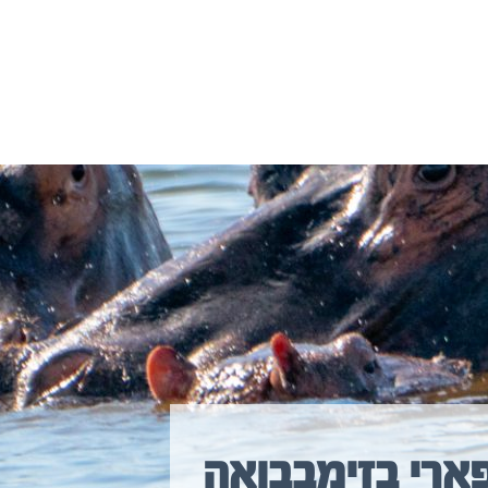
פארי בזימבבואה