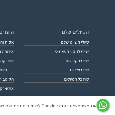
הטיולים שלנו
היעדים
טיולי השייט שלנו
אסיה וה
שייט לנוסע העצמאי
אירופה ו
שייט בקבוצות
אפריקה
שייט וצילום
דרום אמ
לוח כל הטיולים
הקוטב ה
אנטארק
אנו משתמשים בקבצי Cookie לשיפור חוויית הגלישה ולניתוח שימוש באתר
כל הזכויות שמורות לאקו טיולי שטח | טלפון 03-6879090 | פקס 03-6879099 |