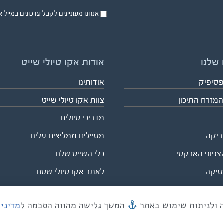
אנחנו מעוניינים לקבל עדכונים במייל או בsms על טיול
 שלנו
אודות אקו טיולי שייט
פסיפיק
אודותינו
המזרח התיכון
צוות אקו טיולי שייט
מדריכי טיולים
ריקה
מטיילים ממליצים עלינו
צפוני הארקטי
כלי השייט שלנו
טיקה
לאתר אקו טיולי שטח
המשך גלישה מהווה הסכמה ל
מדיני
מייל mail@eco.co.il
| כתובתנו המסגר 55, תל אביב