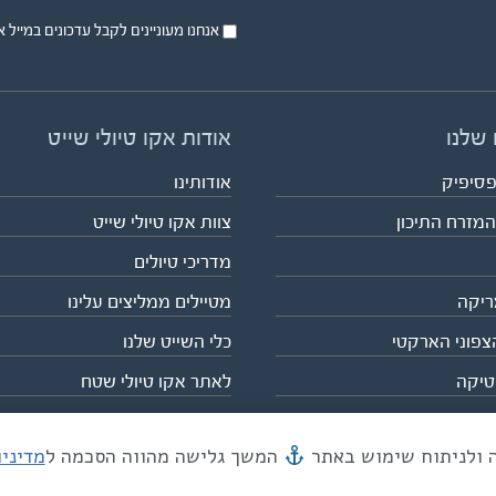
אנחנו מעוניינים לקבל עדכונים במייל או בsms על טיול
 שלנו
אודות אקו טיולי שייט
פסיפיק
אודותינו
המזרח התיכון
צוות אקו טיולי שייט
מדריכי טיולים
ריקה
מטיילים ממליצים עלינו
צפוני הארקטי
כלי השייט שלנו
טיקה
לאתר אקו טיולי שטח
המשך גלישה מהווה הסכמה ל
מדיני
מייל mail@eco.co.il
| כתובתנו המסגר 55, תל אביב