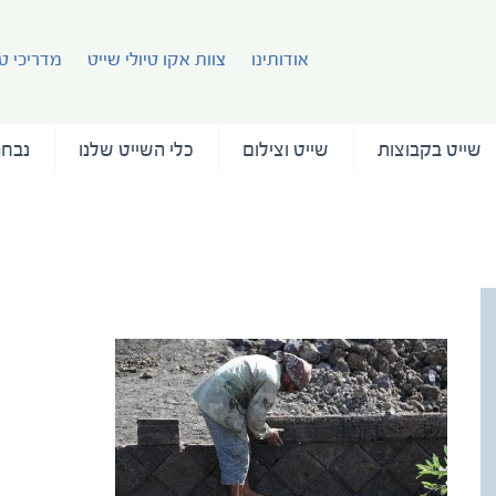
אודותינו
צוות אקו טיולי שייט
מדריכי טי
שייט בקבוצות
שייט וצילום
כלי השייט שלנו
נבחר
simha-raz-cape-verde (21)