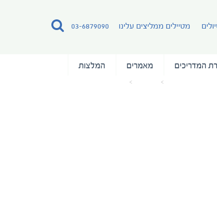
ולים
מטיילים ממליצים עלינו
03-6879090
ת המדריכים
מאמרים
המלצות
עמוד הבית
מאמרים
simha-raz-cape-verde (21)