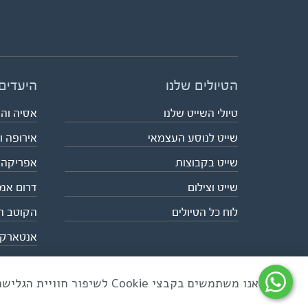
הטיולים שלנו
היעדים
טיולי השייט שלנו
אסיה וה
שייט לנוסע העצמאי
אירופה ו
שייט בקבוצות
אפריקה
שייט וצילום
דרום אמ
לוח כל הטיולים
הקוטב ה
אנטארק
אנו משתמשים בקבצי Cookie לשיפור חוויית הגלישה ולניתוח שימוש באתר
כל הזכויות שמורות לאקו טיולי שטח | טלפון 03-6879090 | פקס 03-6879099 |