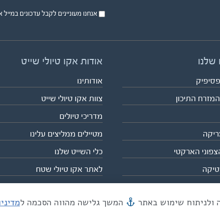
אנחנו מעוניינים לקבל עדכונים במייל או בsms על טיול
 שלנו
אודות אקו טיולי שייט
פסיפיק
אודותינו
המזרח התיכון
צוות אקו טיולי שייט
מדריכי טיולים
ריקה
מטיילים ממליצים עלינו
צפוני הארקטי
כלי השייט שלנו
טיקה
לאתר אקו טיולי שטח
המשך גלישה מהווה הסכמה ל
מדיני
מייל mail@eco.co.il
| כתובתנו המסגר 55, תל אביב