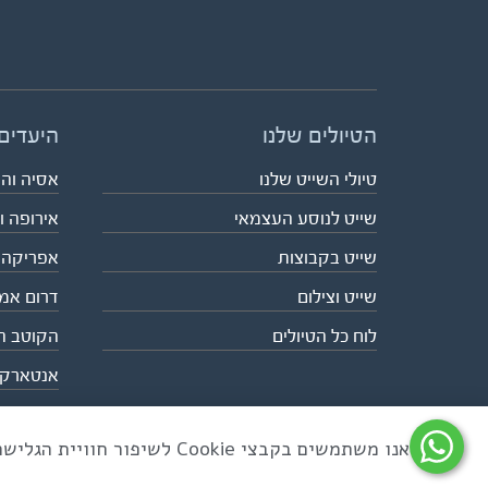
הטיולים שלנו
היעדים
טיולי השייט שלנו
אסיה וה
שייט לנוסע העצמאי
אירופה ו
שייט בקבוצות
אפריקה
שייט וצילום
דרום אמ
לוח כל הטיולים
הקוטב ה
אנטארק
אנו משתמשים בקבצי Cookie לשיפור חוויית הגלישה ולניתוח שימוש באתר
כל הזכויות שמורות לאקו טיולי שטח | טלפון 03-6879090 | פקס 03-6879099 |