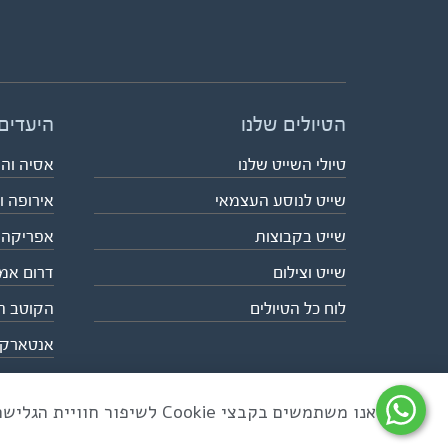
הטיולים שלנו
היעדים
טיולי השייט שלנו
אסיה וה
שייט לנוסע העצמאי
אירופה ו
שייט בקבוצות
אפריקה
שייט וצילום
דרום אמ
לוח כל הטיולים
הקוטב ה
אנטארק
אנו משתמשים בקבצי Cookie לשיפור חוויית הגלישה ולניתוח שימוש באתר
כל הזכויות שמורות לאקו טיולי שטח | טלפון 03-6879090 | פקס 03-6879099 |