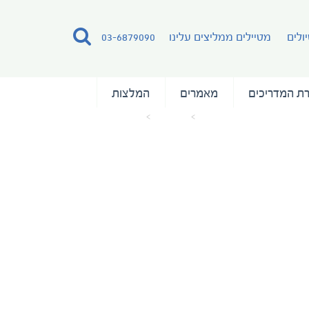
ולים
מטיילים ממליצים עלינו
03-6879090
ת המדריכים
מאמרים
המלצות
עמוד הבית
מאמרים
Frantz Yozef (18)