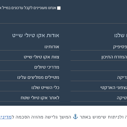
אנחנו מעוניינים לקבל עדכונים במייל או בsms על טיול
 שלנו
אודות אקו טיולי שייט
פסיפיק
אודותינו
המזרח התיכון
צוות אקו טיולי שייט
מדריכי טיולים
ריקה
מטיילים ממליצים עלינו
צפוני הארקטי
כלי השייט שלנו
טיקה
לאתר אקו טיולי שטח
המשך גלישה מהווה הסכמה ל
מדיני
מייל mail@eco.co.il
| כתובתנו המסגר 55, תל אביב