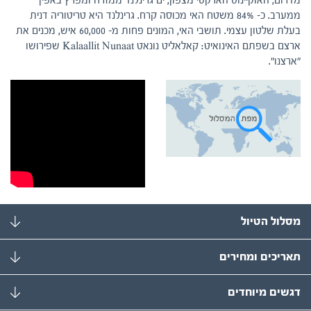
מדרום, האוקיינוס הארקטי מצפון, ים גרינלנד ממזרח ומפרץ באפין
ממערב. כ- 84% משטח האי מכוסה קרח. גרינלנד היא טריטוריה דנית
בעלת שלטון עצמי. תושבי האי, המונים פחות מ- 60,000 איש, מכנים את
ארצם בשפתם האינואיט: קאלאליט נונאט Kalaallit Nunaat שפירושו
"ארצנו".
מסלול הטיול
תאריכים ומחירים
דגשים מיוחדים