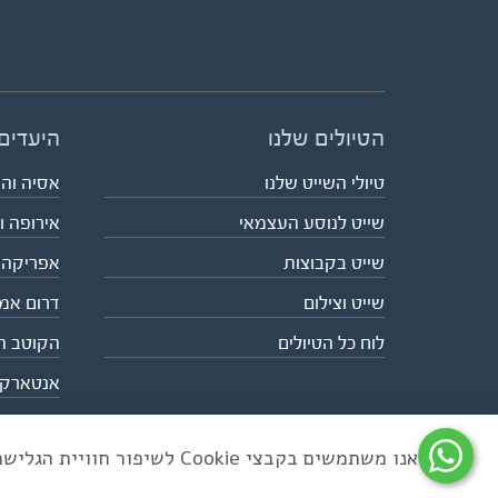
הטיולים שלנו
היעדים
טיולי השייט שלנו
אסיה וה
שייט לנוסע העצמאי
אירופה ו
שייט בקבוצות
אפריקה
שייט וצילום
דרום אמ
לוח כל הטיולים
הקוטב ה
אנטארק
אנו משתמשים בקבצי Cookie לשיפור חוויית הגלישה ולניתוח שימוש באתר
כל הזכויות שמורות לאקו טיולי שטח | טלפון 03-6879090 | פקס 03-6879099 |