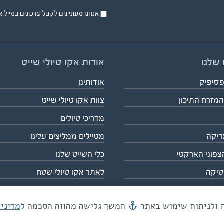
אנחנו מעוניינים לקבל עדכונים במייל או בsms על טיול
 שלנו
אודות אקו טיולי שייט
פסיפיק
אודותינו
המזרח התיכון
צוות אקו טיולי שייט
מדריכי טיולים
ריקה
מטיילים ממליצים עלינו
צפוני הארקטי
כלי השייט שלנו
טיקה
לאתר אקו טיולי שטח
המשך גלישה מהווה הסכמה ל
מדיני
מייל mail@eco.co.il
| כתובתנו המסגר 55, תל אביב