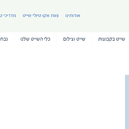
אודותינו
צוות אקו טיולי שייט
מדריכי טי
שייט בקבוצות
שייט וצילום
כלי השייט שלנו
נבחר
on the end of the earth