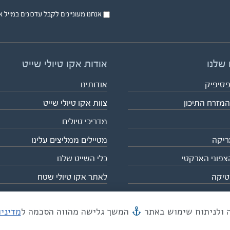
אנחנו מעוניינים לקבל עדכונים במייל או בsms על טיול
 שלנו
אודות אקו טיולי שייט
פסיפיק
אודותינו
המזרח התיכון
צוות אקו טיולי שייט
מדריכי טיולים
ריקה
מטיילים ממליצים עלינו
צפוני הארקטי
כלי השייט שלנו
טיקה
לאתר אקו טיולי שטח
המשך גלישה מהווה הסכמה ל
מדיני
מייל mail@eco.co.il
| כתובתנו המסגר 55, תל אביב