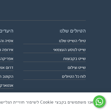
הטיולים שלנו
היעדים
טיולי השייט שלנו
אסיה וה
שייט לנוסע העצמאי
אירופה ו
שייט בקבוצות
אפריקה
שייט וצילום
דרום אמ
לוח כל הטיולים
הקוטב ה
אנטארק
אנו משתמשים בקבצי Cookie לשיפור חוויית הגלישה ולניתוח שימוש באתר
כל הזכויות שמורות לאקו טיולי שטח | טלפון 03-6879090 | פקס 03-6879099 |