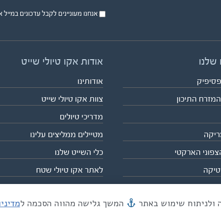
אנחנו מעוניינים לקבל עדכונים במייל או בsms על טיול
 שלנו
אודות אקו טיולי שייט
פסיפיק
אודותינו
המזרח התיכון
צוות אקו טיולי שייט
מדריכי טיולים
ריקה
מטיילים ממליצים עלינו
צפוני הארקטי
כלי השייט שלנו
טיקה
לאתר אקו טיולי שטח
המשך גלישה מהווה הסכמה ל
מדיני
מייל mail@eco.co.il
| כתובתנו המסגר 55, תל אביב