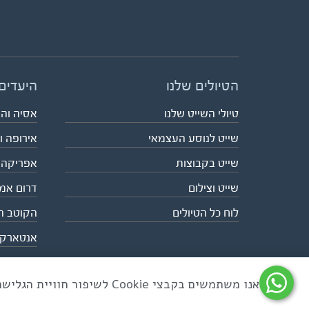
הטיולים שלנו
היעדים
טיולי השייט שלנו
אסיה וה
שייט לנוסע העצמאי
אירופה ו
שייט בקבוצות
אפריקה
שייט וצילום
דרום אמ
לוח כל הטיולים
הקוטב ה
אנטארק
אנו משתמשים בקבצי Cookie לשיפור חוויית הגלישה ולניתוח שימוש באתר
כל הזכויות שמורות לאקו טיולי שטח | טלפון 03-6879090 | פקס 03-6879099 |