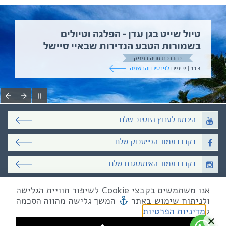
טיול שייט בגן עדן – הפלגה וטיולים
בשמורות הטבע הנדירות שבאיי סיישל
בהדרכת טניה רמניק
11.4 | 9 ימים
לפרטים והרשמה
היכנסו לערוץ היוטיוב שלנו
בקרו בעמוד הפייסבוק שלנו
בקרו בעמוד האינסטגרם שלנו
אנו משתמשים בקבצי Cookie לשיפור חוויית הגלישה
כל הזכויות שמורות לאקו טיולי שטח
ולניתוח שימוש באתר
המשך גלישה מהווה הסכמה
טלפון
03-6879090
| פקס 03-6879099
מייל mail@eco.co.il
| כתובתנו המסגר 55, תל אביב
ל
מדיניות הפרטיות
×