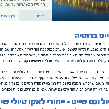
הרוסית המשתרעת על שתי יבש
אין תאריכ
11 יום
יט ברוסיה
ה, המדינה הגדולה ביותר בעולם, התברכה בנהרות רבים, בהם הנהר הארוך ב
3,962 ק"מ, מגבעות ולדאי שמצפון-מערב למוסקבה ועד לאזור אסטרחן, שם ה
וסיה והוא תופס מקום של כבוד בתרבות הרוסית, כשהרוסים מכנים אותו בא
גה, חלקם תורגמו לעברית, ונופיו הפסטורליים שימשו רקע לציורים רבים.
למרות 
גה משרה תחושה של שלווה ורוגע. אפשר לזקוף זאת לזכות היערות והעמקי
ת, משום שהפרשי הגובה בין נקודת המוצא לנקודת הסיום אינם גדולים. ה
בה לא רק ערים רבות הוד אלא גם יערות, אגמים, מנזרים, כנסיות וכפרים
ול וגם שייט – ייחודי לאקו טיולי שי