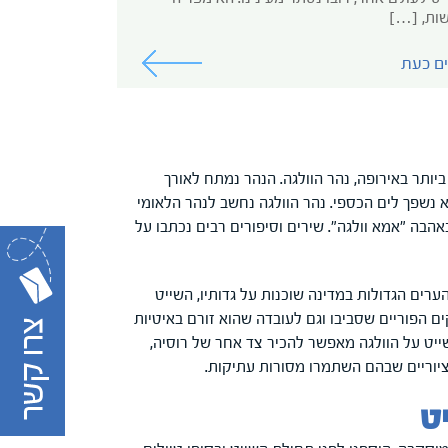
ות, […]
ים כעת
יותר באירופה, נהר הוולגה. הנהר נמתח לאורך
וא נשפך לים הכספי. נהר הוולגה נחשב לנהר הלאומי
הבה "אמא וולגה". שירים וסיפורים רבים נכתבו על
שהנהר זורם באחד האזורים המאוכלסים ביותר ברוסיה ולמרות ש-11 מהערים הגדולות במדינה שוכנות על גדותיו, השייט
ם הפוריים שסביבו וגם לעובדה שהוא זורם באיטיות
שייט על הוולגה מאפשר להכיר צד אחר של רוסיה,
 ציוריים שבהם השתמרו מסורות עתיקות.
יט