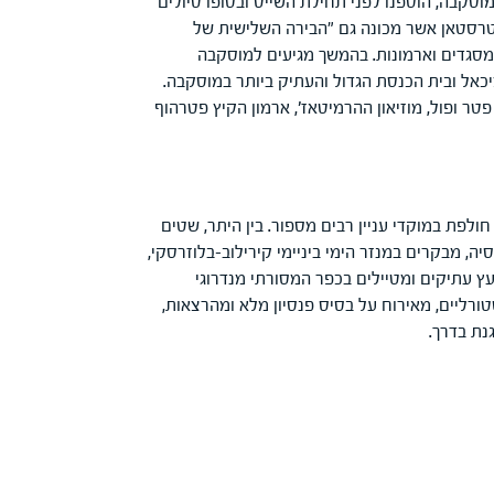
מוסקבה, הוספנו לפני תחילת השייט ובסופו טיולים
טטרסטאן אשר מכונה גם "הבירה השלישית של
מסגדים וארמונות. בהמשך מגיעים למוסקבה
כאל ובית הכנסת הגדול והעתיק ביותר במוסקבה.
טר ופול, מוזיאון ההרמיטאז', ארמון הקיץ פטרהוף
לפת במוקדי עניין רבים מספור. בין היתר, שטים
ה, מבקרים במנזר הימי ביניימי קירילוב-בלוזרסקי,
י עץ עתיקים ומטיילים בכפר המסורתי מנדרוגי
ורליים, מאירוח על בסיס פנסיון מלא ומהרצאות,
נת בדרך.