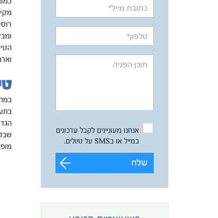
כמוב
מקיפ
רוסי
ומבק
הטיו
וארמ
טי
במהל
בתעל
הגדו
אנחנו מעוניינים לקבל עדכונים
שבסמ
במייל או בSMS על טיולים.
מופע
שלח