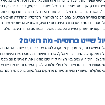
ן שאי אפשר לוותר על הערים הגדולות והנפלאות של רוסיה, ולכן, בנוסף ל
ים גם בקזאן ובסט. פטסבורג. הטיול נפתח בעיר קזאן, בירת רפובליקת 
ה", ואשר גולת הכותרת שלה היא מתחם הקרמלין המבוצר שבו קתדרלות, 
רים באתריה הבולטים, בהם הכיכר האדומה, הקרמלין, קתדרלת המלאך מי
ל מסתיים בסנט פטרסבורג, היפה בערי רוסיה, ובאתריה החשובים: מצודת פ
ון יקטרינה ששוכן בעיירה הסמוכה פושקין ומפורסם בחדר הענבר שלו.
ול שייט ברוסיה- מה רואים?
ך השייט בנהר, שנערך בין מוסקבה לסנט פטרסבורג, ספינת הנהר הנוחה חו
ת מוסקבה, עוגנים בעיר אוגליץ', שבה נמצאות כמה מהכנסיות היפות ברוסי
ל בצפון רוסיה, עוגנים באי הציורי קיזי, שבו מוזיאון פתוח מרשים עם מבנ
טאותיו פזורות סדנאות של בעלי מלאכה. לאורך השייט נהנים מנופים פסט
י פולקלור ושיעורי רוסית ומסיורים מרתקים בכל מקום בו ספינת הנהר עוג