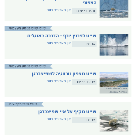
הצפוני
אין תאריכים כעת
8 עד 13 ימים
טיולי שייט לנוסע העצמאי
שייט לפרנץ יוזף – הדרכה באנגלית
אין תאריכים כעת
16 יום
טיולי שייט לנוסע העצמאי
שייט מצפון נורווגיה לשפיצברגן
אין תאריכים כעת
12 עד 15 יום
צילום: Aerial view of
Tromso, Norway.
טיולי שייט בקבוצות
שייט מקיף אל איי שפיצברגן
אין תאריכים כעת
12 יום