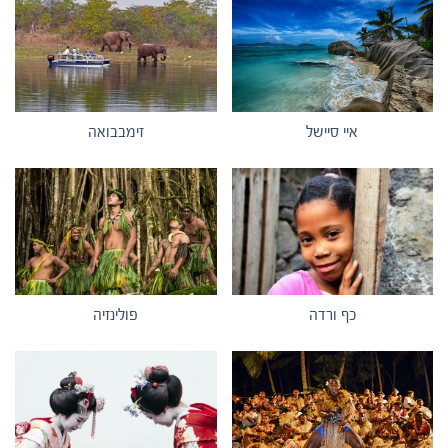
איי סיישל
זימבבואה
כף ורדה
פולינזיה