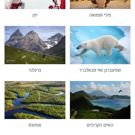
פיג'י וסמואה
יפן
שפיצברגן ואיי סבאלברד
גרינלנד
האיים הקריביים
אמזונס