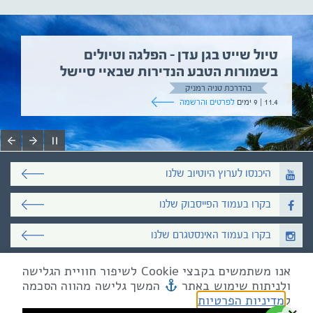
ל שייט בגן עדן – הפלגה וטיולים
טי
מורות הטבע הנדירות שבאיי סיישל
5.6 | 12 ימים
בהדרכת טניה רמניק
ם
לפרטים והרשמה
היכנסו לערוץ היוטיוב שלנו
בקרו בעמוד הפייסבוק שלנו
בקרו בעמוד האינסטגרם שלנו
אנו משתמשים בקבצי Cookie לשיפור חוויית הגלישה
כל הזכויות שמורות לאקו טיולי שטח
ולניתוח שימוש באתר
המשך גלישה מהווה הסכמה
טלפון
03-6879090
| פקס 03-6879099
מייל mail@eco.co.il
| כתובתנו המסגר 55, תל אביב
ל
מדיניות הפרטיות