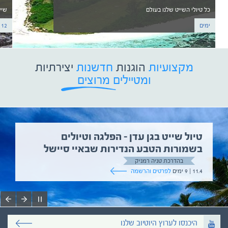
כל טיולי השייט שלנו בעולם
שיי
ימים
12 ימים
מקצועיות
הוגנות
חדשנות
יצירתיות
ומטיילים מרוצים
טיול שייט בגן עדן – הפלגה וטיולים
בשמורות הטבע הנדירות שבאיי סיישל
בהדרכת טניה רמניק
11.4 | 9 ימים
לפרטים והרשמה
היכנסו לערוץ היוטיוב שלנו