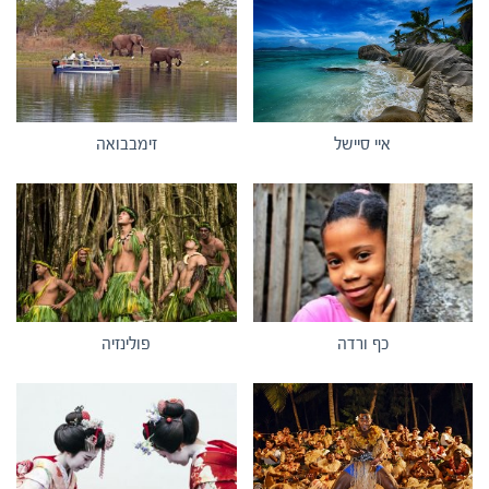
איי סיישל
זימבבואה
כף ורדה
פולינזיה