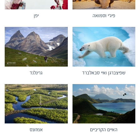
פיג'י וסמואה
יפן
שפיצברגן ואיי סבאלברד
גרינלנד
האיים הקריביים
אמזונס