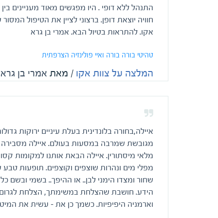
התנהל ללא דופי . היו מפגשים מאוד מעניינים בי
חוויה יוצאת דופן. ברצוני לציין את הטיפול המסור
אקו. להתראות בטיול הבא. אמרי בן גרא
טהיטי בורה בורה ואיי פולינזיה הצרפתית
המלצה על צוות אקו
/ מאת
אמרי בן גרא
איילה,בחורה בלונדינית בעלת עיניים ירוקות גדול
מגובשת שמרבה במסעות בעולם. איילה מסבירה 
מלאי מיסתורין. איילה הבאת אותנו למקומות קסומ
מפלי מים ונהרות שוצפים וקוצפים. תופעות טבע
שחור ומצדו הימני לבן.. או ההיפך.. בשמי ובשם כל
הידע. חושבת שהצלחת במשימתך, הצלחת לגרום ל
וארמניה היפיפיות. כשמך כן את – עשית את המיטב