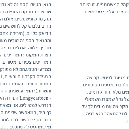
ן קהל המשתתפים. זו הייתה
 שנעשה על ידי טלי מצוות
שוייצרי. תחזוקת הספינה ב
תה, מרק ונישנושים. אולם 
זודיאק כל יום. (הירידה מהס
והתנאים בספינה טובים מאוד
מדריך מלווה. אנגלית ברמה 
הצוות המקומי: המדריכים הם
המדריכים צעירים ומסורים. 
ממדעי הטבע.הם לא מפונקים 
בצעידה בקרחונים ובאיים, 
ות מגיעה לפגוש קבוצה
המזוודות ועוד. באמת חבורה
נלהבת, מספרת סיפורים
והשרות): המידע שניתן היה 
ים מלאי הוד קדומים,
– ngyearbien
 של נחל שמצדו השמאלי
הנדרש למטיילים. אני מצאת
 הקבוצה אנו מודים לך על
כף היד, המאפשר שליפת האצ
נו להתאהב בגאורגיה
דבר נוסף שחשוב לכם לומר ל
.
מי שמהסס להשתכנע…. בבר