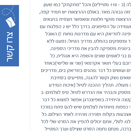
תנאי הטיול: הספינה לא גדולה (כ – 110 מטיילים) והכל "מתקתק" כמו שעון
רמה גבוהה מאד. באולם ההרצאות יש תמיד קפה,
ההרצאות מוקף חלונות ומאפשר תצפית בתנאים
נוחים בלבוש קל לחוששים מעמידה על הסיפונים. בדרך כלל יש 2 הפלגות עם
פינה לזודיאק היא עם מדרגות נוחות !) האוכל
 ומספקים בהחלט. מדריך הטיול: נסענו ללא
בינונית מספיקה להבין את מדריכי הספינה.
 בני לאומים שונים והשפה היא אנגלית. כל
רובם בעלי תואר אקדמאי (שני או שלישי)באחד
ועושים כל דבר :נוהגים בזודיאק בים, מדריכים
נושאים נשק וקשר להגנה, מסייעים בסחיבת
 מעולה. תהליך ההכנה לטיול (איכות המידע
מספק והבהיר את הנדרש לטיול. טיפ לצלמים: ב
Lo העיירה הקטנה והיחידה בשפיצברגן אפשר למצוא כל דבר
י כפפות מיוחדות לצלמים שיש להם פתח במרכז
בעות בקלות וסגירה מהירה לאחר הצילום. כל
נו: לטלי, אתם יכולים להפיץ את הסרט שלי לכל
כה, מנחם נחמה הסרט שצילם וערך המטייל