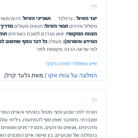
יעד הטיול
: גרינלנד
תאריכי הטיול
:18/9/2017
מסלול מדהים
תנאי הטיול:
תנאים מעולים
מדריך 
הצוות המקומי:
יצאו מגדרם לטובת האורחים
תהלי
המידע והשרות):
מעולה
כל דבר נוסף שחשוב לכם
למי שראה הרבה מקומות לפני
שייט מאיסלנד למזרח גרינלנד
המלצה על צוות אקו
/ מאת
גלעד קרלן
חזרתי לפני שבוע וחצי מטיול בטהיטי והאיים המרקי
שעברתי. מסתבר שאין סוף להפתעות. גיליתי עולם
מדהימים ,אנשים מרתקים, מסבירי פנים ושמחים 
בהפלגה של שבועיים, בין שישה איים המכונים האיי