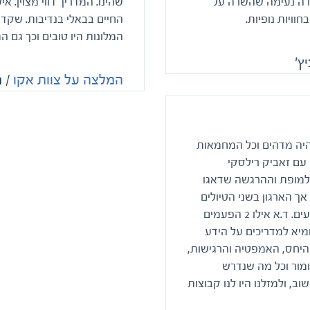
ירה נעימה שהשרה על
שהינו. המדריך דווי מצוין. א
חוויות נופיות.
החיים בבאלי בנדיבות. שקד
המלונות היו טובים וכך גם ה
ץ'
המלצה על צוות אקו
/ 
ב היה מדהים וכל המחמאות
ה עם זאביק רילסקי
ן למופת וההרגשה שדאגו
אך הארגון בשני הטיולים
היה למופת. הכל בזכות אילו העושים מאחורי הקלעים. ד.א אילו 2 הפעמים
חמיא למדריכים על הידע
היחס, האמפטיה והרגישות,
מור וכל מה שנדרש
, ולמזלנו היו לנו קבוצות