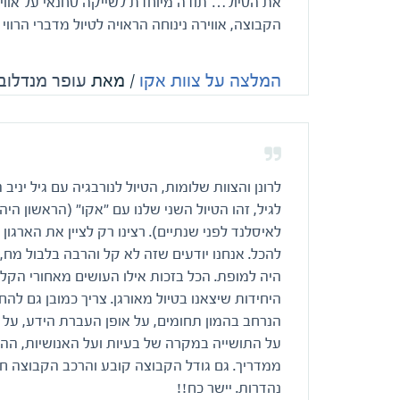
את הטיול… תודה מיוחדת לשייקה טחנאי על אוו
הקבוצה, אווירה נינוחה הראויה לטיול מדברי הרווי ב
המלצה על צוות אקו
/ מאת
עופר מנדלובי
לרונן והצוות שלומות, הטיול לנורבגיה עם גיל יני
לגיל, זהו הטיול השני שלנו עם "אקו" (הראשון הי
לאיסלנד לפני שנתיים). רצינו רק לציין את הארגו
להכל. אנחנו יודעים שזה לא קל והרבה בלבול מח, 
היחידות שיצאנו בטיול מאורגן. צריך כמובן גם לה
הנרחב בהמון תחומים, על אופן העברת הידע, על 
על התושייה במקרה של בעיות ועל האנושיות, ההו
ממדריך. גם גודל הקבוצה קובע והרכב הקבוצה חשוב
נהדרות. יישר כח!!