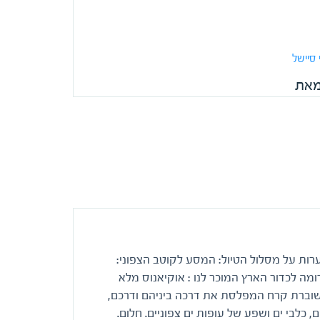
 סיישל
מאת
כי הטיול: 20-30.6.17 הערות על מסלול הטיול: המסע לקוטב הצפוני:
מה לכדור הארץ המוכר לנו : אוקיאנוס מלא
שוברת קרח המפלסת את דרכה ביניהם ודרכם,
ים, כלבי ים ושפע של עופות ים צפוניים. חלום.