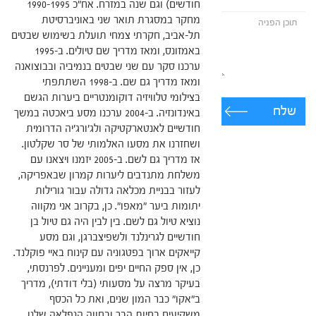
חודשים) וגם שנה במזרח. אח"כ 1990-1995
מחקר במסגרת תואר שני באוניברסיטת
תל-אביב, חקרתי צמחי תועלת בשימוש שבטים
באמזונס, ומאז מדריך שם טיולים. ב-1995
ערכנו סקר עם שני שבטים בנמיביה ובבוצואנה
ומאז מדריך גם שם. ב-1998 השתתפתי
בצילומי טלוויזיה דוקומנטריים ביערות הגשם
שלח
באינדונזיה. ב-2004 ערכנו מסע ביאכטה במשך
חודשיים לאנטארקטיקה ולג'ורג'יה הדרומית
ושחזרנו את מסעו האלמותי של סר שקלטון.
אז מדריך גם לשם. ב-2005 יזמנו ויצאנו עם
משלחת מתנדבים ליערות קמרון שבאפריקה,
לעזור בבניית מכלאה גדולה עבור גורילות
יתומות ביער "מאפו". כן, בקרוב אני מקווה
נוציא טיול גם לשם. בין לבין היה גם טיול בן
חודשיים לגרינלנד ולשפיצברגן, וגם מסע
קייאקים ארוך בפטגוניה עם קינוח באיי פוקלנד.
כן, אין ספק החיים יפים ומעניינים. לפרנסתי,
בעיקר מרצה על מסעותי (בלי דודתי), מדריך
ב"אקו" כבר המון שנים, ואת כל הכסף
משקיעים בחיות הבר ובחווה הנפלאה שלנו.