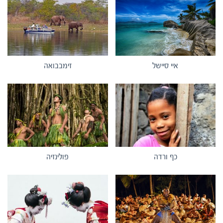
איי סיישל
זימבבואה
כף ורדה
פולינזיה