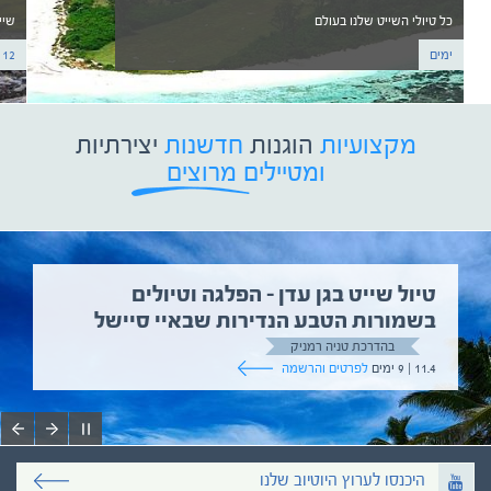
כל טיולי השייט שלנו בעולם
שיי
ימים
12 ימים
מקצועיות
הוגנות
חדשנות
יצירתיות
ומטיילים מרוצים
טיול שייט בגן עדן – הפלגה וטיולים
בשמורות הטבע הנדירות שבאיי סיישל
בהדרכת טניה רמניק
11.4 | 9 ימים
לפרטים והרשמה
היכנסו לערוץ היוטיוב שלנו