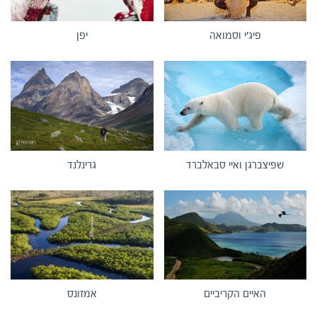
פיג'י וסמואה
יפן
שפיצברגן ואיי סבאלברד
גרינלנד
האיים הקריביים
אמזונס