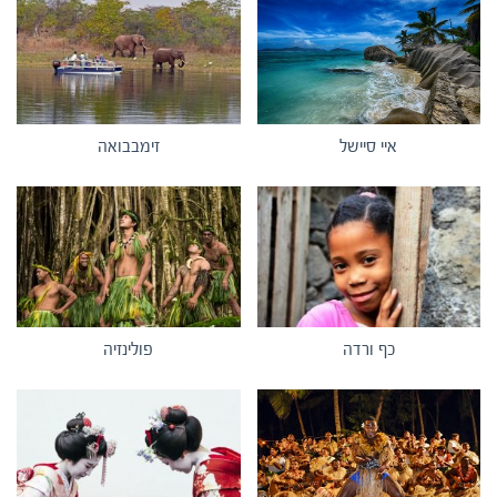
איי סיישל
זימבבואה
כף ורדה
פולינזיה