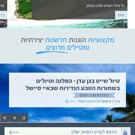
כל טיולי השייט שלנו בעולם
שיי
ימים
12 ימים
מקצועיות
הוגנות
חדשנות
יצירתיות
ומטיילים מרוצים
טיול שייט בגן עדן – הפלגה וטיולים
בשמורות הטבע הנדירות שבאיי סיישל
בהדרכת טניה רמניק
11.4 | 9 ימים
לפרטים והרשמה
היכנסו לערוץ היוטיוב שלנו