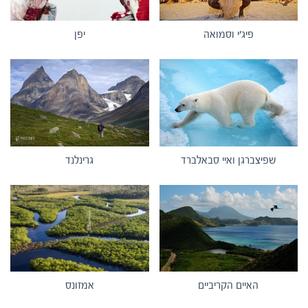
פיג'י וסמואה
יפן
שפיצברגן ואיי סבאלברד
גרינלנד
האיים הקריביים
אמזונס