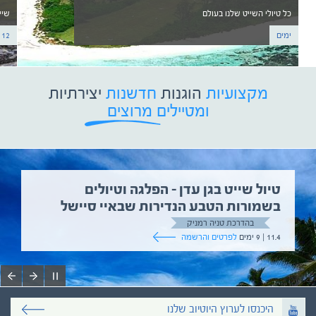
כל טיולי השייט שלנו בעולם
שיי
ימים
12 ימים
מקצועיות
הוגנות
חדשנות
יצירתיות
ומטיילים מרוצים
טיול שייט בגן עדן – הפלגה וטיולים
בשמורות הטבע הנדירות שבאיי סיישל
בהדרכת טניה רמניק
11.4 | 9 ימים
לפרטים והרשמה
היכנסו לערוץ היוטיוב שלנו