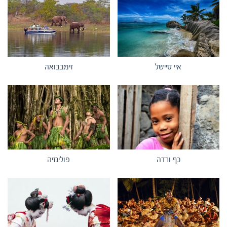
איי סיישל
זימבבואה
כף ורדה
פולינזיה