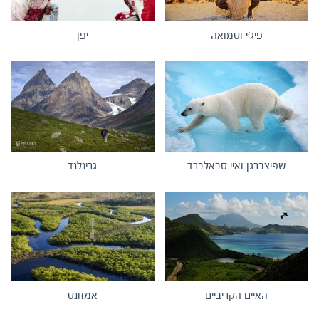
פיג'י וסמואה
יפן
שפיצברגן ואיי סבאלברד
גרינלנד
האיים הקריביים
אמזונס