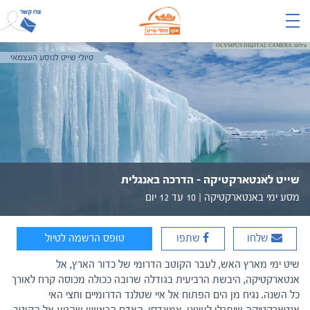
צילום: OLYMPUS DIGITAL CAMERA
טיולי שייט לנוסע העצמאי
שייט לאנטארקטיקה – הדרכה באנגלית
מסע ימי באנטארקטיקה | 10 עד 12 יום
שלחו
שתפו
טופס הרשמה לטיול
שיט ימי מארץ האש, לעבר הקוטב הדרומי של כדור הארץ, אל
אנטארקטיקה, היבשת הרביעית בגודלה שרובה ככולה מכוסה קרח לאורך
כל השנה. נגיח מן הים הפתוח אל איי שטלנד הדרומיים וחצי האי