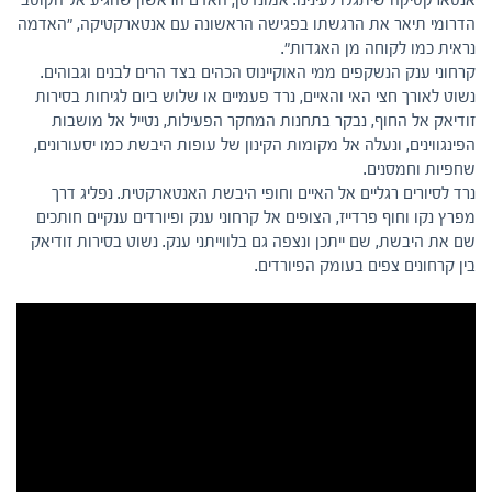
אנטארקטיקה שיתגלו לעינינו. אמונדסן, האדם הראשון שהגיע אל הקוטב
הדרומי תיאר את הרגשתו בפגישה הראשונה עם אנטארקטיקה, "האדמה
נראית כמו לקוחה מן האגדות".
קרחוני ענק הנשקפים ממי האוקיינוס הכהים בצד הרים לבנים וגבוהים.
נשוט לאורך חצי האי והאיים, נרד פעמיים או שלוש ביום לגיחות בסירות
זודיאק אל החוף, נבקר בתחנות המחקר הפעילות, נטייל אל מושבות
הפינגווינים, ונעלה אל מקומות הקינון של עופות היבשת כמו יסעורונים,
שחפיות וחמסנים.
נרד לסיורים רגליים אל האיים וחופי היבשת האנטארקטית. נפליג דרך
מפרץ נקו וחוף פרדייז, הצופים אל קרחוני ענק ופיורדים ענקיים חותכים
שם את היבשת, שם ייתכן ונצפה גם בלווייתני ענק. נשוט בסירות זודיאק
בין קרחונים צפים בעומק הפיורדים.