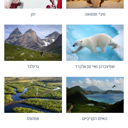
פיג'י וסמואה
יפן
שפיצברגן ואיי סבאלברד
גרינלנד
האיים הקריביים
אמזונס