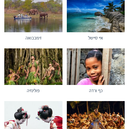
איי סיישל
זימבבואה
כף ורדה
פולינזיה