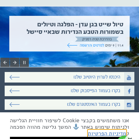
בגן עדן – הפלגה וטיולים
טיול שייט
טבע הנדירות שבאיי סיישל
בהדרכת גי
5.6 | 12 ימים
לפרט
ניה רמניק
ים והרשמה
היכנסו לערוץ היוטיוב שלנו
בקרו בעמוד הפייסבוק שלנו
בקרו בעמוד האינסטגרם שלנו
אנו משתמשים בקבצי Cookie לשיפור חוויית הגלישה
כל הזכויות שמורות לאקו טיולי שטח
ולניתוח שימוש באתר
המשך גלישה מהווה הסכמה
טלפון
03-6879090
| פקס 03-6879099
מייל mail@eco.co.il
| כתובתנו המסגר 55, תל אביב
ל
מדיניות הפרטיות